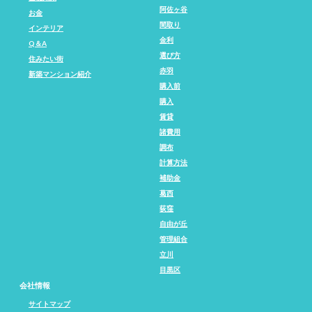
阿佐ヶ谷
お金
間取り
インテリア
金利
Q＆A
選び方
住みたい街
赤羽
新築マンション紹介
購入前
購入
賃貸
諸費用
調布
計算方法
補助金
葛西
荻窪
自由が丘
管理組合
立川
目黒区
会社情報
サイトマップ