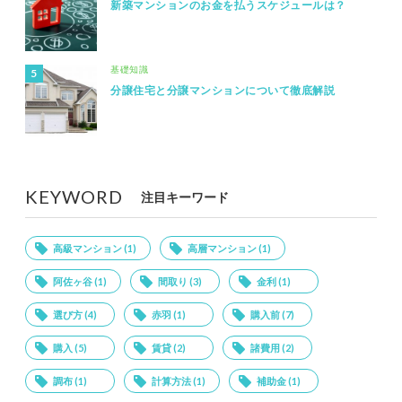
新築マンションのお金を払うスケジュールは？
基礎知識
分譲住宅と分譲マンションについて徹底解説
KEYWORD
注目キーワード
高級マンション (1)
高層マンション (1)
阿佐ヶ谷 (1)
間取り (3)
金利 (1)
選び方 (4)
赤羽 (1)
購入前 (7)
購入 (5)
賃貸 (2)
諸費用 (2)
調布 (1)
計算方法 (1)
補助金 (1)