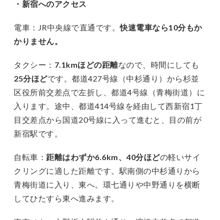
・新宿へのアクセス
電車：JR中央線で直通です。
快速電車なら10分もか
かりません。
タクシー：
7.1kmほどの距離
なので、時間にしても
25分ほど
です。都道427号線（中杉通り）から杉並
区役所前交差点で左折し、都道4号線（青梅街道）に
入ります。途中、都道414号線を経由して西新宿1丁
目交差点から国道20号線に入って進むと、目の前が
新宿駅です。
自転車：
距離はわずか6.6km、40分ほど
の軽いサイ
クリングに適した距離です。駅南側の中杉通りから
青梅街道に入り、東へ。環七通りや中野通りを横断
してひたすら東へ進みます。