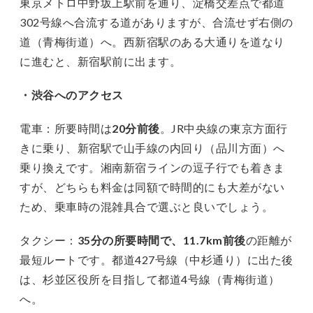
東京メトロ中野坂上駅前を通り、淀橋交差点で都道
302号線へ合流する道がありますが、合流せず右側の
道（青梅街道）へ。西新宿駅のある大通りを道なり
に進むと、新宿駅前に出ます。
・渋谷へのアクセス
電車：所要時間は
20分前後
。JR中央線の東京方面行
きに乗り、新宿駅で山手線の内回り（品川方面）へ
乗り換えです。湘南新宿ラインの逗子行でも着きま
すが、どちらも料金は同額で時間的にも大差がない
ため、乗車時の混雑具合で選ぶと良いでしょう。
タクシー：
35分の所要時間で、11.7km前後
の距離が
最短ルートです。都道427号線（中杉通り）に出た後
は、杉並区役所を目指して都道4号線（青梅街道）
へ。