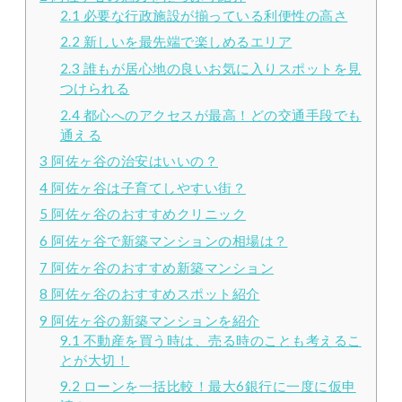
2.1
必要な行政施設が揃っている利便性の高さ
2.2
新しいを最先端で楽しめるエリア
2.3
誰もが居心地の良いお気に入りスポットを見
つけられる
2.4
都心へのアクセスが最高！どの交通手段でも
通える
3
阿佐ヶ谷の治安はいいの？
4
阿佐ヶ谷は子育てしやすい街？
5
阿佐ヶ谷のおすすめクリニック
6
阿佐ヶ谷で新築マンションの相場は？
7
阿佐ヶ谷のおすすめ新築マンション
8
阿佐ヶ谷のおすすめスポット紹介
9
阿佐ヶ谷の新築マンションを紹介
9.1
不動産を買う時は、売る時のことも考えるこ
とが大切！
9.2
ローンを一括比較！最大6銀行に一度に仮申