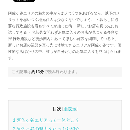
阿佐ヶ谷エリアの魅力の中からあえて3つをあげるなら、以下のメ
リットを思いつく地元住人は少なくないでしょう。 ・暮らしに必
要な行政施設も店もすべてが揃った街 ・新しいお店を真っ先にお
試しできる ・老若男女問わずお気に入りのお店が見つかる多彩な
街 行政施設など徒歩圏内にあってほしい施設を網羅している上、
新しいお店の業態を真っ先に体験できるエリアが阿佐ヶ谷です。個
性的な店ばかりの中、誰もが自分だけのお気に入りを見つけられま
す。
この記事は
約13分
で読み終わります。
目次
[
非表示
]
1
阿佐ヶ谷エリアって一体どこ？
2
阿佐ヶ谷の魅力をたっぷり紹介