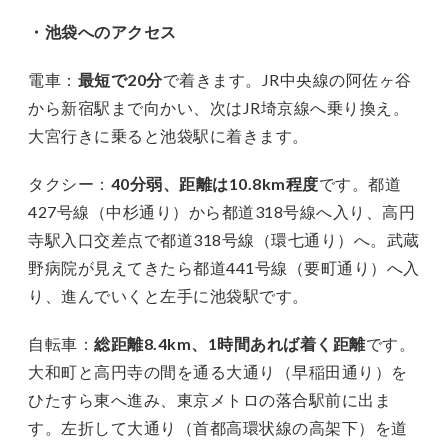
・池袋へのアクセス
電車：
最短で20分
で着きます。JR中央線の阿佐ヶ谷
から新宿駅まで向かい、次はJR埼京線へ乗り換え。
大宮行きに乗ると池袋駅に着きます。
タクシー：
40分弱、距離は10.8km程度
です。都道
427号線（中杉通り）から都道318号線へ入り、高円
寺駅入口交差点で都道318号線（環七通り）へ。武蔵
野病院が見えてきたら都道441号線（要町通り）へ入
り、進んでいくと左手に池袋駅です。
自転車：
総距離8.4km、1時間あれば着く距離
です。
大和町と高円寺の間を通る大通り（早稲田通り）を
ひたすら東へ進み、東京メトロの落合駅前に出ま
す。左折して大通り（首都高環状線の高架下）を道