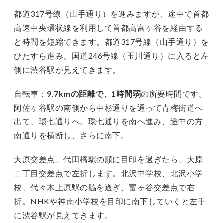
都道317号線（山手通り）を進みますが、途中で首都
高速中央環状線を利用して首都高富ヶ谷を経由する
と時間を短縮できます。都道317号線（山手通り）を
ひたすら進み、国道246号線（玉川通り）に入ると左
側に渋谷駅が見えてきます。
自転車：
9.7kmの距離で、1時間弱
の所要時間です。
阿佐ヶ谷駅の南側から中杉通りを通って青梅街道へ
出て、環七通りへ。環七通りを南へ進み、途中の方
南通りを横断し、さらに南下。
大原交差点、代田橋駅の順に目印を過ぎたら、大原
二丁目交差点で左折します。北沢中学校、北沢小学
校、代々木上原駅の脇を過ぎ、富ヶ谷交差点で右
折。NHKや神南小学校を目印に南下していくと左手
に渋谷駅が見えてきます。